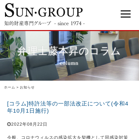
弁理士藤本昇のコラム
column
ホーム
>
お知らせ
[コラム]特許法等の一部法改正について(令和4
年10月1日施行)
2022年08月22日
今般、コロナウィルスの感染拡大を契機として同感染対策