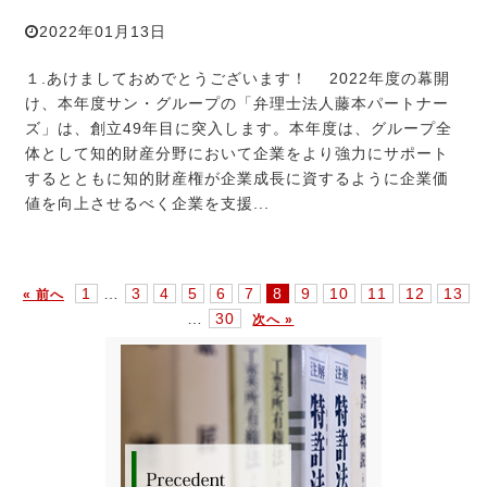
2022年01月13日
１.あけましておめでとうございます！ 2022年度の幕開
け、本年度サン・グループの「弁理士法人藤本パートナー
ズ」は、創立49年目に突入します。本年度は、グループ全
体として知的財産分野において企業をより強力にサポート
するとともに知的財産権が企業成長に資するように企業価
値を向上させるべく企業を支援...
1
…
3
4
5
6
7
8
9
10
11
12
13
« 前へ
…
30
次へ »