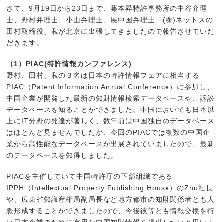
さて、9月19日から23日まで、藤本昇特許事務所の中谷弁理
士、野村弁理士、小山弁理士、展中国弁理士、(株)ネットスの
田村取締役、私が北京に出張してきましたので報告させていた
だきます。
（1）PIAC(特許情報カンファレンス)
野村、田村、私の３名は日本の特許情報フェアに相当する
PIAC（Patent Information Annual Conference）に参加し、
中国企業が開発した最新の知財情報検索データベースや、訴訟
データベースを知ることができました。中国においても日本以
上にIT分野の発達が著しく、数年前は中国独自のデータベース
はほとんど見ませんでしたが、今回のPIACでは複数の中国企
業から高性能なデータベースが出展されていましたので、最新
のデータベースを知得しました。
PIACを主催していて中国特許庁の下部組織である
IPPH（Intellectual Property Publishing House）のZhu社長
や、広東省知識産権局副局長など地方都市の知財関係者とも人
脈形成することができましたので、今後彼等とも情報交換を行