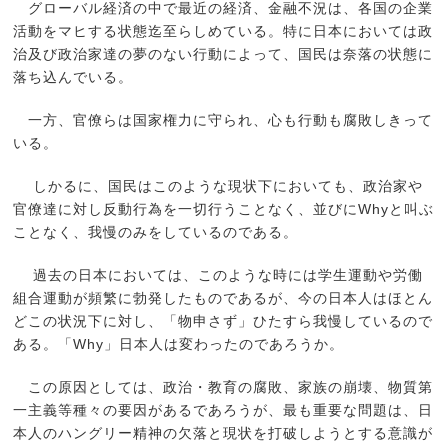
グローバル経済の中で最近の経済、金融不況は、各国の企業
活動をマヒする状態迄至らしめている。特に日本においては政
治及び政治家達の夢のない行動によって、国民は奈落の状態に
落ち込んでいる。
一方、官僚らは国家権力に守られ、心も行動も腐敗しきって
いる。
しかるに、国民はこのような現状下においても、政治家や
官僚達に対し反動行為を一切行うことなく、並びにWhyと叫ぶ
ことなく、我慢のみをしているのである。
過去の日本においては、このような時には学生運動や労働
組合運動が頻繁に勃発したものであるが、今の日本人はほとん
どこの状況下に対し、「物申さず」ひたすら我慢しているので
ある。「Why」日本人は変わったのであろうか。
この原因としては、政治・教育の腐敗、家族の崩壊、物質第
一主義等種々の要因があるであろうが、最も重要な問題は、日
本人のハングリー精神の欠落と現状を打破しようとする意識が