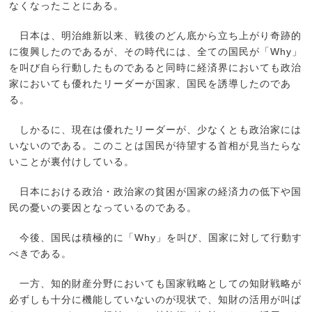
なくなったことにある。
日本は、明治維新以来、戦後のどん底から立ち上がり奇跡的
に復興したのであるが、その時代には、全ての国民が「Why」
を叫び自ら行動したものであると同時に経済界においても政治
家においても優れたリーダーが国家、国民を誘導したのであ
る。
しかるに、現在は優れたリーダーが、少なくとも政治家には
いないのである。このことは国民が待望する首相が見当たらな
いことが裏付けしている。
日本における政治・政治家の貧困が国家の経済力の低下や国
民の憂いの要因となっているのである。
今後、国民は積極的に「Why」を叫び、国家に対して行動す
べきである。
一方、知的財産分野においても国家戦略としての知財戦略が
必ずしも十分に機能していないのが現状で、知財の活用が叫ば