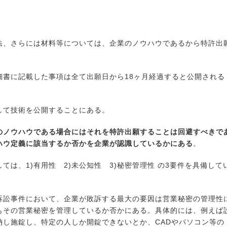
、さらには材料等については、企業のノウハウであるから特許出
書に記載した事項は全て出願日から18ヶ月経過すると公開される
て技術を公開することにある。
のノウハウである場合にはそれを特許出願することは回避すべきで
ハウ定義に該当するか否かを企業が認識しているかにある
。
は、1)有用性 2)未公知性 3)秘密管理性 の3要件を具備して
訟事件において、企業が敗訴する最大の要因は営業秘密の管理性
もその営業秘密を管理しているか否かにある。具体的には、例えば
納し施錠し、特定の人しか開錠できないとか、CADやパソコン等の