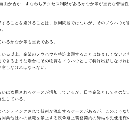
が自由か否か、すなわちアクセス制限があるか否か等が重要な管理性
することを避けることは、原則問題ではないが、そのノウハウが
る。
いるか否か等も重要である。
いる以上、企業のノウハウを特許出願することは好ましくないと
明できるような場合にその物質をノウハウとして特許出願しなけれ
注意しなければならない。
いは盗用されるケースが増加しているが、日本企業としてその防
発生している。
ハンティングされて技術が流出するケースがあるが、このような
内同業他社への就職を禁止する競争避止義務契約の締結や先使用権