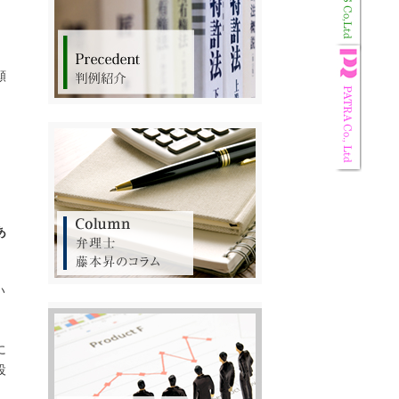
願
あ
い
に
設