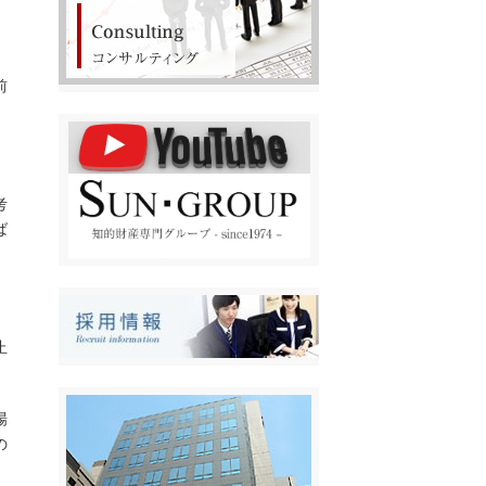
前
考
ば
止
場
の