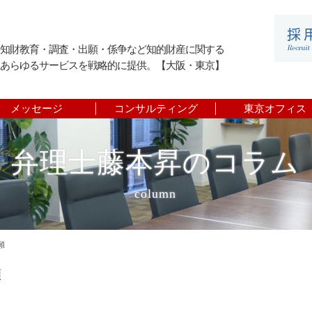
知財教育・調査・出願・係争など知的財産に関する
あらゆるサービスを戦略的に提供。【大阪・東京】
メッセージ
コンサルティング
東京オフィス
弁理士藤本昇のコラム
column
願
願