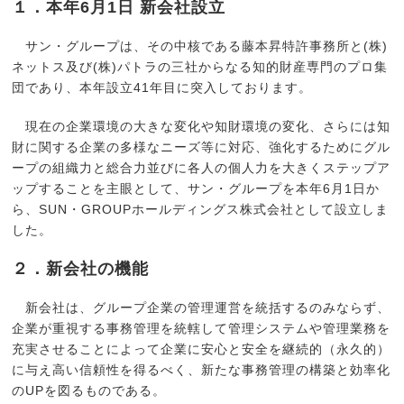
１．本年6月1日 新会社設立
サン・グループは、その中核である藤本昇特許事務所と(株)
ネットス及び(株)パトラの三社からなる知的財産専門のプロ集
団であり、本年設立41年目に突入しております。
現在の企業環境の大きな変化や知財環境の変化、さらには知
財に関する企業の多様なニーズ等に対応、強化するためにグル
ープの組織力と総合力並びに各人の個人力を大きくステップア
ップすることを主眼として、サン・グループを本年6月1日か
ら、SUN・GROUPホールディングス株式会社として設立しま
した。
２．新会社の機能
新会社は、グループ企業の管理運営を統括するのみならず、
企業が重視する事務管理を統轄して管理システムや管理業務を
充実させることによって企業に安心と安全を継続的（永久的）
に与え高い信頼性を得るべく、新たな事務管理の構築と効率化
のUPを図るものである。