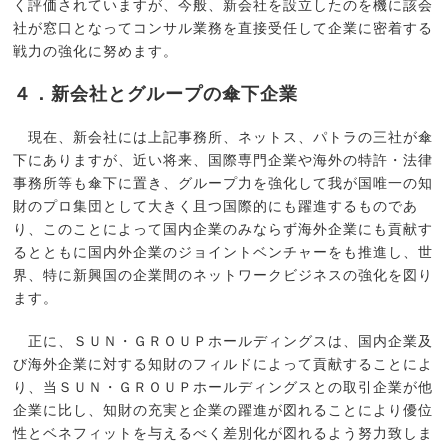
く評価されていますが、今般、新会社を設立したのを機に該会
社が窓口となってコンサル業務を直接受任して企業に密着する
戦力の強化に努めます。
４．新会社とグループの傘下企業
現在、新会社には上記事務所、ネットス、パトラの三社が傘
下にありますが、近い将来、国際専門企業や海外の特許・法律
事務所等も傘下に置き、グループ力を強化して我が国唯一の知
財のプロ集団として大きく且つ国際的にも躍進するものであ
り、このことによって国内企業のみならず海外企業にも貢献す
るとともに国内外企業のジョイントベンチャーをも推進し、世
界、特に新興国の企業間のネットワークビジネスの強化を図り
ます。
正に、ＳＵＮ・ＧＲＯＵＰホールディングスは、国内企業及
び海外企業に対する知財のフィルドによって貢献することによ
り、当ＳＵＮ・ＧＲＯＵＰホールディングスとの取引企業が他
企業に比し、知財の充実と企業の躍進が図れることにより優位
性とベネフィットを与えるべく差別化が図れるよう努力致しま