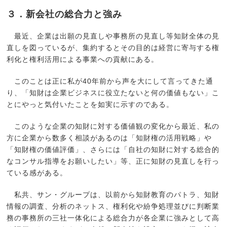
３．新会社の総合力と強み
最近、企業は出願の見直しや事務所の見直し等知財全体の見
直しを図っているが、集約するとその目的は経営に寄与する権
利化と権利活用による事業への貢献にある。
このことは正に私が40年前から声を大にして言ってきた通
り、「知財は企業ビジネスに役立たないと何の価値もない」こ
とにやっと気付いたことを如実に示すのである。
このような企業の知財に対する価値観の変化から最近、私の
方に企業から数多く相談があるのは「知財権の活用戦略」や
「知財権の価値評価」、さらには「自社の知財に対する総合的
なコンサル指導をお願いしたい」等、正に知財の見直しを行っ
ている感がある。
私共、サン・グループは、以前から知財教育のパトラ、知財
情報の調査、分析のネットス、権利化や紛争処理並びに判断業
務の事務所の三社一体化による総合力が各企業に強みとして高