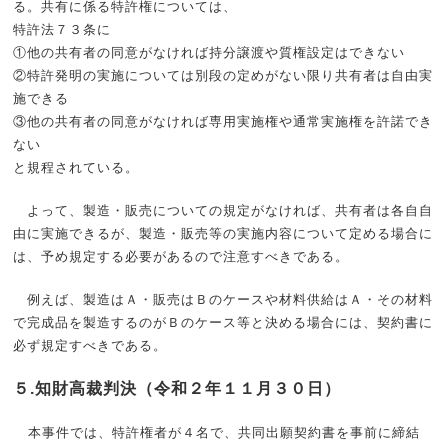
る。共有に係る特許権については、
特許法７３条に
①他の共有者の同意がなければ持分譲渡や質権設定はできない
②特許発明の実施については別段の定めがない限り共有者は自由実
施できる
③他の共有者の同意がなければ専用実施権や通常実施権を許諾でき
ない
と規程されている。
よって、製造・販売についての規定がなければ、共有者は各自自
由に実施できるが、製造・販売等の実施内容について定める場合に
は、予め規定する必要があるので注意すべきである。
例えば、製造はＡ・販売はＢのケースや材料供給はＡ・その材料
で完成品を製造するのがＢのケース等と決める場合には、契約書に
必ず規定すべきである。
５.知財高裁判決（令和２年１１月３０日）
本事件では、特許権者が４名で、共同出願契約書を事前に締結