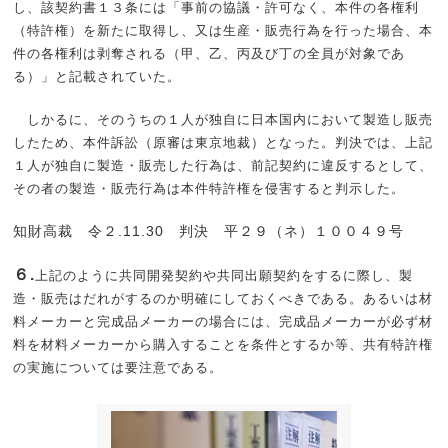
し、該契約書１３条には「事前の協議・許可なく、本件の各権利
（特許権）を新たに取得し、又は生産・販売行為を行った場合、本
件の各権利は剥奪される（甲、乙、丙及び丁の全員が対象であ
る）」と記載されていた。
しかるに、そのうちの１人が独自に日本国内において製造し販売
したため、本件訴訟（原審は東京地裁）となった。判決では、上記
１人が独自に製造・販売した行為は、前記契約に違反するとして、
その者の製造・販売行為は本件特許権を侵害すると判示した。
知財高裁 令２.11.30 判決 平２９（ネ）１００４９号
６.
上記のように共同開発契約や共同出願契約をするに際し、製
造・販売はだれがするのか明確にしておくべきである。あるいは材
料メーカーと完成品メーカーの場合には、完成品メーカーが必ず材
料を材料メーカーから購入することを条件とするか等、共有特許権
の実施については要注意である。