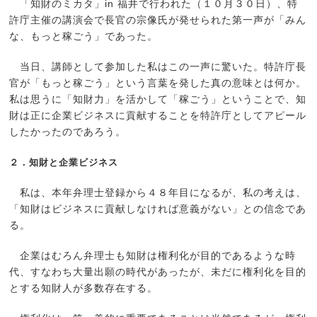
「知財のミカタ」in 福井で行われた（１０月３０日）、特
許庁主催の講演会で長官の宗像氏が発せられた第一声が「みん
な、もっと稼ごう」であった。
当日、講師として参加した私はこの一声に驚いた。特許庁長
官が「もっと稼ごう」という言葉を発した真の意味とは何か。
私は思うに「知財力」を活かして「稼ごう」ということで、知
財は正に企業ビジネスに貢献することを特許庁としてアピール
したかったのであろう。
２．知財と企業ビジネス
私は、本年弁理士登録から４８年目になるが、私の考えは、
「知財はビジネスに貢献しなければ意義がない」との信念であ
る。
企業はむろん弁理士も知財は権利化が目的であるような時
代、すなわち大量出願の時代があったが、未だに権利化を目的
とする知財人が多数存在する。