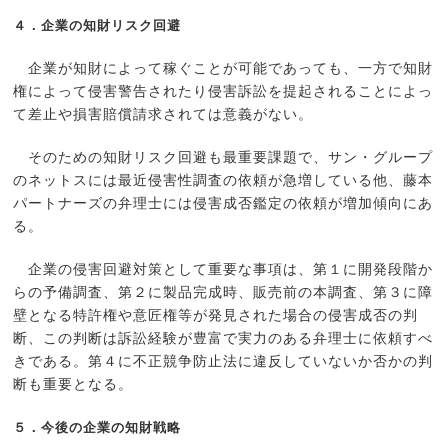
４．企業の知財リスク回避
企業が知財によって稼ぐことが可能であっても、一方で知財
権によって侵害警告されたり侵害訴訟を提起されることによっ
て差止や損害賠償請求されては意義がない。
そのための知財リスク回避も最重要課題で、サン・グループ
のネットスには最近侵害性調査の依頼が急増している他、藤本
パートナーズの弁理士には侵害成否鑑定の依頼が増加傾向にあ
る。
企業の侵害回避対策として重要な事項は、第１に開発段階か
らの予備調査、第２に製品完成時、販売前の本調査、第３に障
壁となる特許権や意匠権等が発見された場合の侵害成否の判
断、この判断は訴訟経験が豊富で実力のある弁理士に依頼すべ
きである。第４に不正競争防止法に違反していないか否かの判
断も重要となる。
５．今後の企業の知財戦略