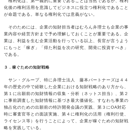
権利化は、第一義的に重要であることは当然であるが、権利
化後の権利活用を意識してビジネスに役立つ権利化であること
が命題である。単なる権利化では意義がない。
そのためには、企業の知財担当者はむろん弁理士も企業の事
業内容や経営方針まで予め理解しておくことが重要である。企
業は、利益を生む企業活動を行っている以上、長官が言うよう
にもっと「稼ぎ」「得た利益を次の研究、開発に投資すべき」
である。
３．稼ぐための知財戦略
サン・グループ、特に弁理士法人 藤本パートナーズは４４
年の歴史の中で経験した企業における知財戦略のあり方から、
第１に出願前の知財情報の収集・分析（ネットス担当）、第２
に事前調査した知財情報に基づき最大価値化、すなわち事業の
独占化のための出願前の特許開発会議の実践、第３にOA対応
時に審査官等との面談実施、第４に権利化の活用（権利行使、
ライセンス等）を行うことによって、企業が稼ぐための知財戦
略を実践している。