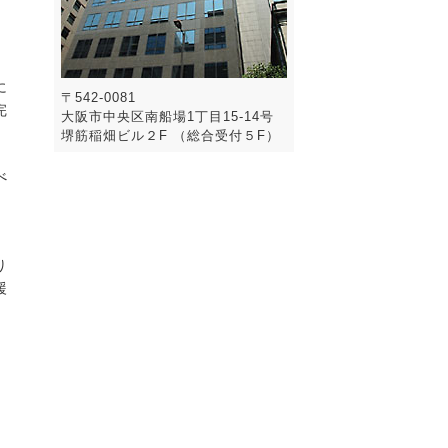
に
〒542-0081
完
大阪市中央区南船場1丁目15-14号
堺筋稲畑ビル２F （総合受付５F）
べ
り
援