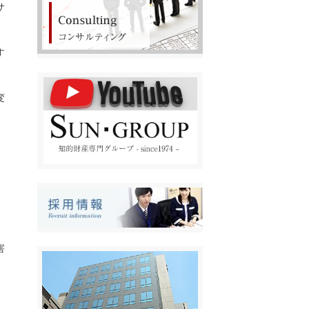
サ
す
変
問
害