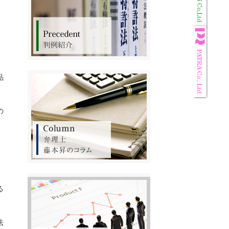
品
の
る
法