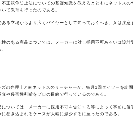
・不正競争防止法についての基礎知識を教えるとともにネットスの
ついて教育を行ったのである。
ある立場からより広くバイヤーとして知っておくべき、又は注意
性のある商品については、メーカーに対し採用不可あるいは設計
る。
ーズの弁理士と㈱ネットスのサーチャーが、毎月1回ダイソーを訪
調査や侵害性判断をプロの目線で行っているのである。
については、メーカーに採用不可を告知する等によって事前に侵
争に巻き込まれるケースが大幅に減少するに至ったのである。