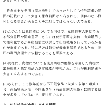
あるからである。
折角重要な発明（基本発明）であったとしても特許請求の範
囲の記載によって大きく権利範囲が左右される、価値のない権
利となる場合があることを忘却してはならないのである。
(3)このことは意匠権についても同様で、意匠特有の制度であ
る部分意匠や関連意匠・さらには秘密意匠を如何に有効活用し
て権利化するかを出願前に検討して出願戦略を行っているか否
かが重要である。特に意匠は類否が最重要課題であるため、意
匠の専門弁理士に依頼することも重要である。
(4)同様に、商標についても使用商標の態様を考慮した商標の
出願戦略と指定商品の選定戦略が重視され、これが権利範囲を
大きく左右するのである。
(5)さらに、ここ数年前から不正競争防止法第２条第１項第１
号（商品等表示性）や同第３号（商品形態の模倣）に関する紛
争が多発しているので、要注意である。
３．知財紛争が企業に与える影響