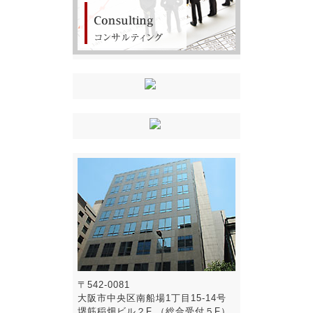
〒542-0081
大阪市中央区南船場1丁目15-14号
堺筋稲畑ビル２F （総合受付５F）