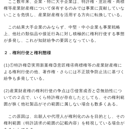
ここ数年来、企業・特に大手企業は、特許権・意匠権・商標
権等産業財産権について保有するのみでは事業に貢献していな
いことを危惧し、産業財産権を活用する方向に転換している。
この結果大手企業のみならず、中堅・中小企業も事業戦略
上、他社の類似品や接近行為に対し積極的に権利行使する事態
が多発し、これが知財紛争の要因となっている。
２．権利行使と権利態様
(1)①特許権②実用新案権③意匠権④商標権等の産業財産権に
よる権利行使の他、著作権・さらには不正競争防止法に基づく
紛争も多発している。
(2)産業財産権の権利行使の争点は①侵害成否と②無効性につ
いての２点で、いくら特許権が存在したとしても、その権利範
囲が狭く他社製品がその範囲に属しない場合も数多くある。
この原因は、出願人や代理人が権利化のみを目的とし、その
権利範囲（特許請求の範囲の記載内容）を軽視している場合が