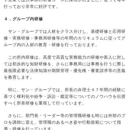
行っており非常に好評です。
４．グループ内研修
サン・グループでは人材をクラス分けし、基礎研修と応用研
修・実務研修・事務局研修等の年間のカリキュラムに従ってグ
ループ内の人材の教育・研修を行っております。
この所内研修は、高度で高質な実務能力の研修や新人に対し
ては初歩的な知財研修を、さらに事務局には事務を行うに際し
最低限必要な法律知識や期限管理・優先権・審査請求等の意義
を教育します。
特に、サン・グループでは、所長の弁理士４７年間の経験に
基づく権利化や紛争・訴訟・鑑定等についてのノウハウを伝授
すべく所長研修も重視して行っています。
さらに、部門長・リーダー等の管理職研修も時には外部のプ
ロを講師に迎え、管理職のあるべき姿や行動規範について指
導・研修を行っています。