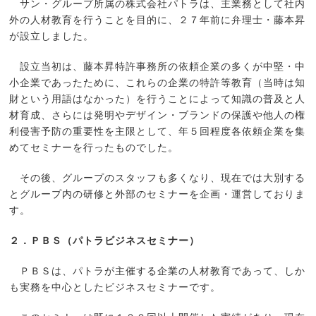
サン・グループ所属の株式会社パトラは、主業務として社内
外の人材教育を行うことを目的に、２７年前に弁理士・藤本昇
が設立しました。
設立当初は、藤本昇特許事務所の依頼企業の多くが中堅・中
小企業であったために、これらの企業の特許等教育（当時は知
財という用語はなかった）を行うことによって知識の普及と人
材育成、さらには発明やデザイン・ブランドの保護や他人の権
利侵害予防の重要性を主限として、年５回程度各依頼企業を集
めてセミナーを行ったものでした。
その後、グループのスタッフも多くなり、現在では大別する
とグループ内の研修と外部のセミナーを企画・運営しておりま
す。
２．ＰＢＳ（パトラビジネスセミナー）
ＰＢＳは、パトラが主催する企業の人材教育であって、しか
も実務を中心としたビジネスセミナーです。