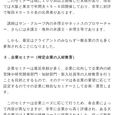
このセミナーは既に１００回以上開催した実績があり、現在
では大阪と東京で年間夫々５～６回開催しており、非常に好評
で毎回４０～５０名の出席者があります。
講師はサン・グループ内の弁理士やネットスのプロサーチャ
ー、さらには弁護士・海外の弁護士・弁理士等であります。
しかも、最近はクライアントのみならず一般企業の方も多く
参加されることになりました。
３．企業セミナー（特定企業の人材教育）
企業セミナーは最近依頼が多く、企業に出向して企業内の経
営陣や研究開発部門・知財部門・新入社員等の人材教育を行う
ことを目的とするもので、そのテーマは各企業の要望に応じて
設定するのでその企業に独自なセミナーとして企画・運営しま
す。
このセミナーは企業ニーズに応じて行うため、各企業によっ
て内容が異なりますが、非常に企業から高く評価され、ある大
手企業では人事部の研修コースに採用されました。従って毎年